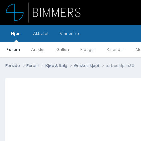
Hjem
Aktivitet
Vinnerliste
Forum
Artikler
Galleri
Blogger
Kalender
Me
Forside
Forum
Kjøp & Salg
Ønskes kjøpt
turbochip m30