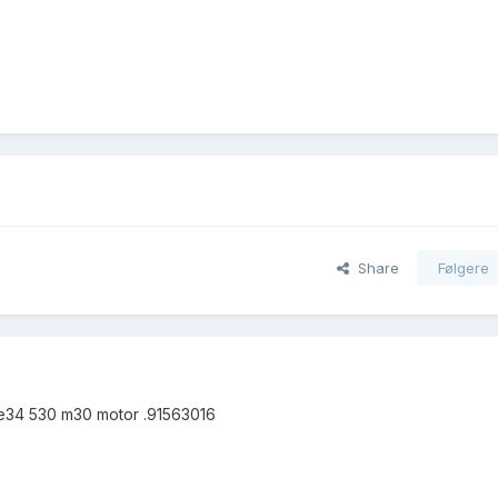
Share
Følgere
n e34 530 m30 motor .91563016