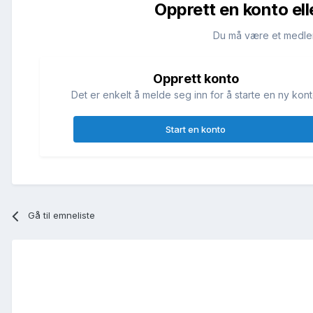
Opprett en konto ell
Du må være et medle
Opprett konto
Det er enkelt å melde seg inn for å starte en ny kont
Start en konto
Gå til emneliste