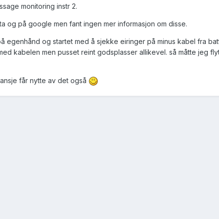
sage monitoring instr 2.
ta og på google men fant ingen mer informasjon om disse.
på egenhånd og startet med å sjekke eiringer på minus kabel fra batte
ed kabelen men pusset reint godsplasser allikevel. så måtte jeg flyt
ansje får nytte av det også