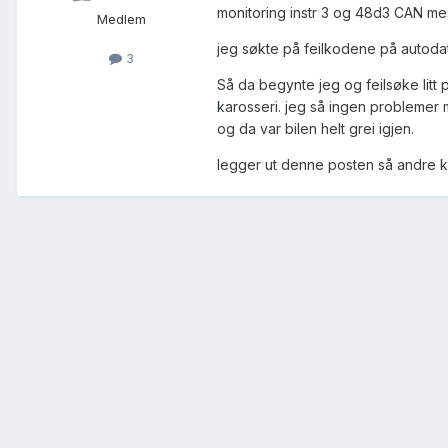
monitoring instr 3 og 48d3 CAN mes
Medlem
jeg søkte på feilkodene på autoda
3
Så da begynte jeg og feilsøke litt 
karosseri. jeg så ingen problemer m
og da var bilen helt grei igjen.
legger ut denne posten så andre k