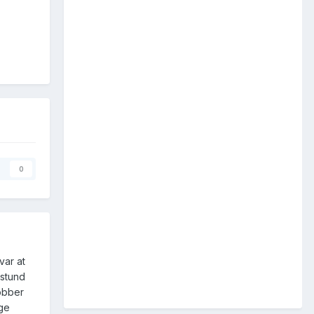
0
var at
 stund
jobber
ge