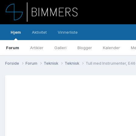
Hjem
Aktivitet
Vinnerliste
Forum
Artikler
Galleri
Blogger
Kalender
Me
Forside
Forum
Teknisk
Teknisk
Tull med Instrumenter, E4