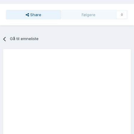
Share
Følgere
0
Gå til emneliste