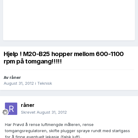
Hjelp ! M20-B25 hopper mellom 600-1100
rpm på tomgang!!!!!
Av
råner
August 31, 2012
i
Teknisk
råner
Skrevet
August 31, 2012
Har Prøvd å rense luftmengde måleren, rense
tomgangsregulatoren, skifte plugger spraye rundt med startgass
for å finne eventuelt lekasje (falsk luft)..