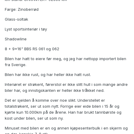
Farge: Zinoberrød
Glass-soltak
Lyst sportsinteriør i tøy
Shadowline
8 + 9x16" BBS RS 061 og 062
Bilen har hatt to eiere før meg, og jeg har nettopp importert bilen
fra Sverige.
Bilen har ikke rust, og har heller ikke hatt rust.
Interiøret er strøkent, førerstol er ikke slitt hull i som mange andre
biler har, og innstigskanten er heller ikke tråkket ned.
Det er sjelden å komme over noe slikt. Understellet er
totalstrøkent, ser ut som nytt. Forrige eier eide bilen i 15 år og
kjørte kun 10.000km på de årene. Han har brukt tannbørste og
kost under bilen, ser ut som ny.
Minuset med bilen er en og annen kjøpesenterbulk i en skjerm og