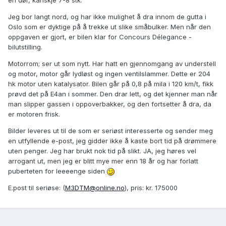
en dør, kanskje 7-8 stk.
Jeg bor langt nord, og har ikke mulighet å dra innom de gutta i
Oslo som er dyktige på å trekke ut slike småbulker. Men når den
oppgaven er gjort, er bilen klar for Concours Délegance -
bilutstilling.
Motorrom; ser ut som nytt. Har hatt en gjennomgang av understell
og motor, motor går lydløst og ingen ventilslammer. Dette er 204
hk motor uten katalysator. Bilen går på 0,8 på mila i 120 km/t, fikk
prøvd det på E4an i sommer. Den drar lett, og det kjenner man når
man slipper gassen i oppoverbakker, og den fortsetter å dra, da
er motoren frisk.
Bilder leveres ut til de som er seriøst interesserte og sender meg
en utfyllende e-post, jeg gidder ikke å kaste bort tid på drømmere
uten penger. Jeg har brukt nok tid på slikt. JA, jeg høres vel
arrogant ut, men jeg er blitt mye mer enn 18 år og har forlatt
puberteten for leeeenge siden
E.post til seriøse: (
M3DTM@online.no
), pris: kr. 175000