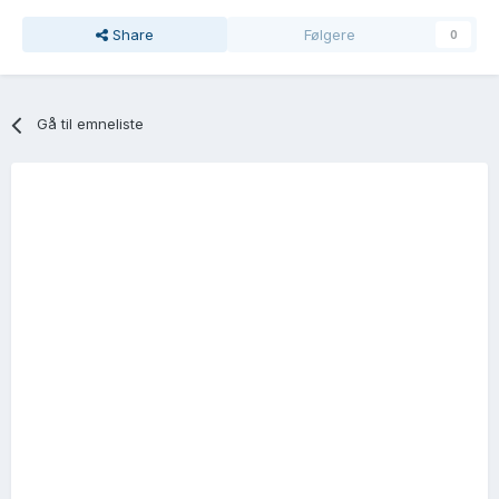
Share
Følgere
0
Gå til emneliste