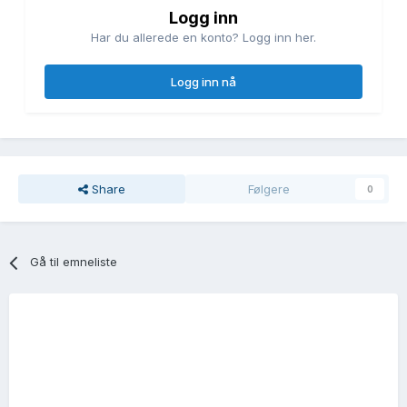
Logg inn
Har du allerede en konto? Logg inn her.
Logg inn nå
Share
Følgere
0
Gå til emneliste