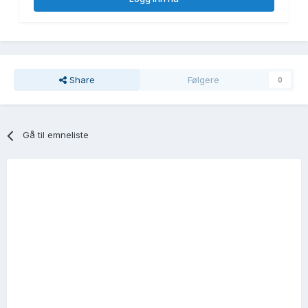
Share
Følgere
0
Gå til emneliste