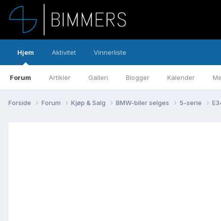
Hjem
Aktivitet
Vinnerliste
Forum
Artikler
Galleri
Blogger
Kalender
Me
Forside
Forum
Kjøp & Salg
BMW-biler selges
5-serie
E3