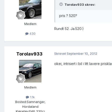
Torolav933 skrev:
pris ? 520?
Medlem
Rundt 52. Ja.520:)
430
Torolav933
Skrevet
September 10, 2012
okei, intrisert i bil i litt lavere pri
Medlem
1.1k
Bosted:
Samnanger,
Hordaland
Kjøretøy:
E46 330ci