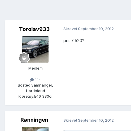
Torolav933
Skrevet
September 10, 2012
pris ? 520?
Medlem
1.1k
Bosted:
Samnanger,
Hordaland
Kjøretøy:
E46 330ci
Rønningen
Skrevet
September 10, 2012