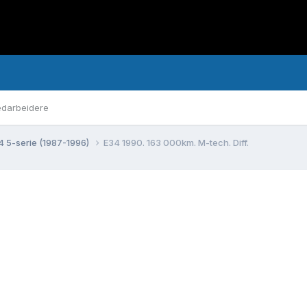
darbeidere
4 5-serie (1987-1996)
E34 1990. 163 000km. M-tech. Diff.