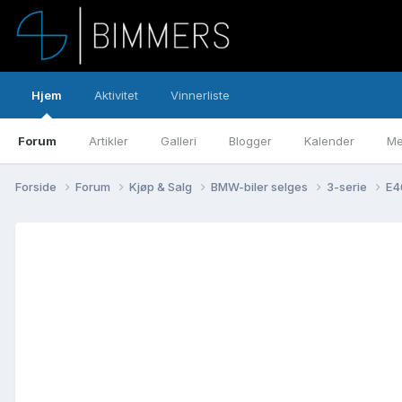
Hjem
Aktivitet
Vinnerliste
Forum
Artikler
Galleri
Blogger
Kalender
Me
Forside
Forum
Kjøp & Salg
BMW-biler selges
3-serie
E4