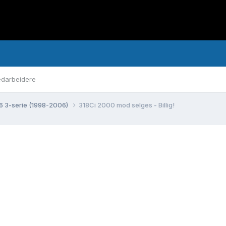
darbeidere
6 3-serie (1998-2006)
318Ci 2000 mod selges - Billig!