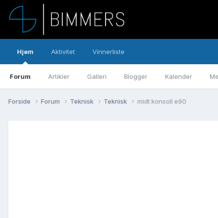
Hjem
Aktivitet
Vinnerliste
Forum
Artikler
Galleri
Blogger
Kalender
Me
Forside
Forum
Teknisk
Teknisk
midt konsoll e90