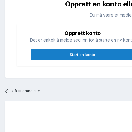
Opprett en konto ell
Du må være et medle
Opprett konto
Det er enkelt å melde seg inn for å starte en ny kont
Start en konto
Gå til emneliste