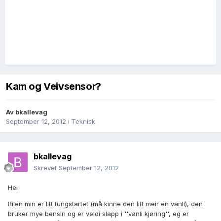
Kam og Veivsensor?
Av
bkallevag
September 12, 2012
i
Teknisk
bkallevag
Skrevet
September 12, 2012
Hei
Bilen min er litt tungstartet (må kinne den litt meir en vanli), den
bruker mye bensin og er veldi slapp i ''vanli kjøring'', eg er