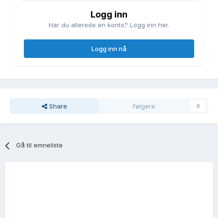
Logg inn
Har du allerede en konto? Logg inn her.
Logg inn nå
Share
Følgere
0
Gå til emneliste