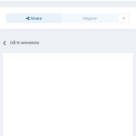
Share
Følgere
0
Gå til emneliste