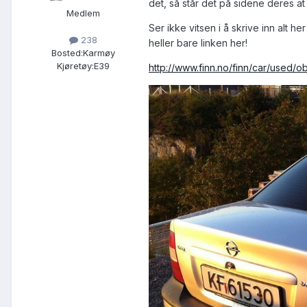
det, så står det på sidene deres a
Medlem
Ser ikke vitsen i å skrive inn alt h
238
heller bare linken her!
Bosted:
Karmøy
Kjøretøy:
E39
http://www.finn.no/finn/car/used/o