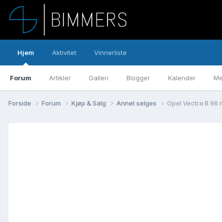
Hjem
Aktivitet
Vinnerliste
Forum
Artikler
Galleri
Blogger
Kalender
Me
Forside
Forum
Kjøp & Salg
Annet selges
Opel Vectra B 96 