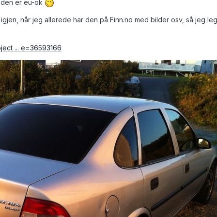
t den er eu-ok
er igjen, når jeg allerede har den på Finn.no med bilder osv, så jeg le
bject ... e=36593166