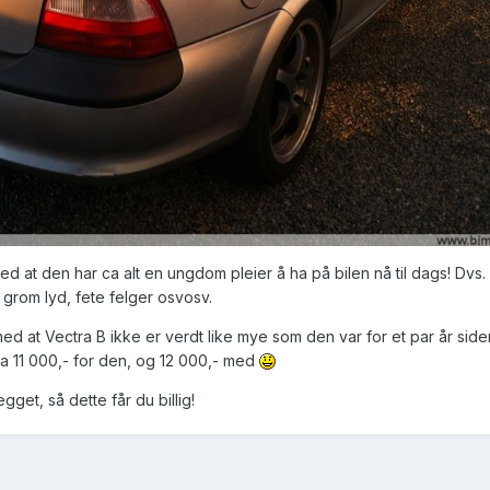
ed at den har ca alt en ungdom pleier å ha på bilen nå til dags! Dvs.
grom lyd, fete felger osvosv.
med at Vectra B ikke er verdt like mye som den var for et par år siden
ha 11 000,- for den, og 12 000,- med
get, så dette får du billig!