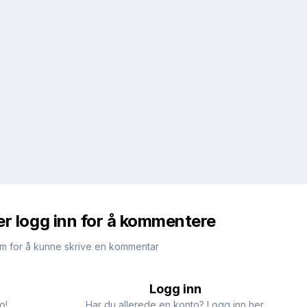
er logg inn for å kommentere
m for å kunne skrive en kommentar
Logg inn
o!
Har du allerede en konto? Logg inn her.