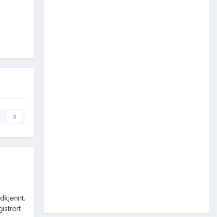
0
odkjennt.
istrert