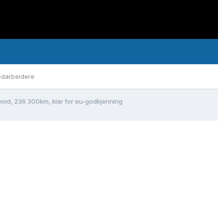
darbeidere
mod, 236 300km, klar for eu-godkjenning