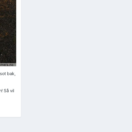
 sot bak,
! Så vil