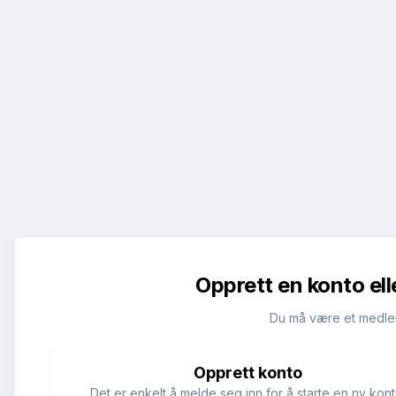
Opprett en konto ell
Du må være et medle
Opprett konto
Det er enkelt å melde seg inn for å starte en ny kont