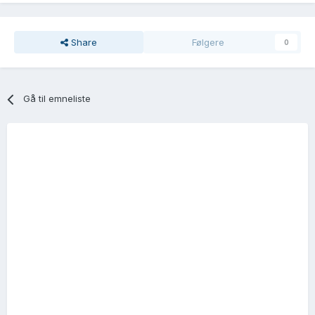
Share
Følgere
0
Gå til emneliste