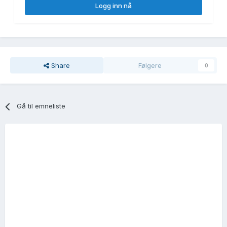
Logg inn nå
Share
Følgere
0
Gå til emneliste