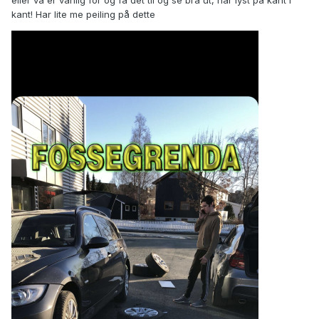
eller va er vanlig for og få det til og se bra ut, har lyst på kant i
kant! Har lite me peiling på dette