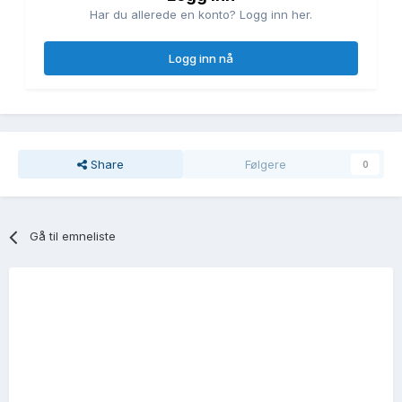
Har du allerede en konto? Logg inn her.
Logg inn nå
Share
Følgere
0
Gå til emneliste