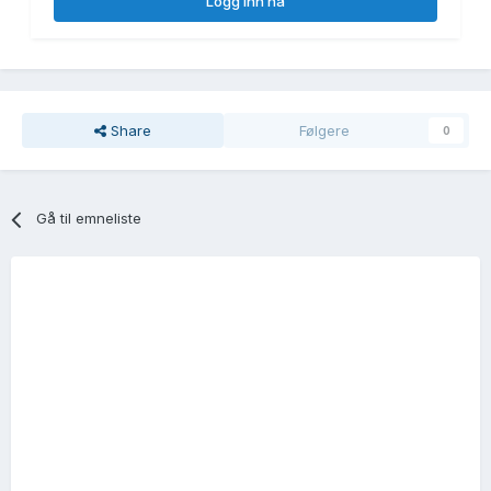
Logg inn nå
Share
Følgere
0
Gå til emneliste