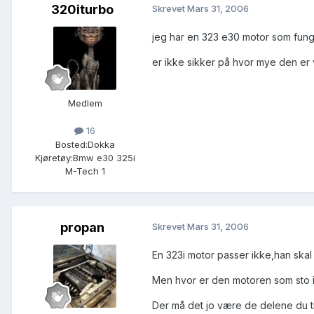
320iturbo
Skrevet
Mars 31, 2006
jeg har en 323 e30 motor som funge
er ikke sikker på hvor mye den er ve
Medlem
16
Bosted:
Dokka
Kjøretøy:
Bmw e30 325i
M-Tech 1
propan
Skrevet
Mars 31, 2006
En 323i motor passer ikke,han skal h
Men hvor er den motoren som sto 
Der må det jo være de delene du t