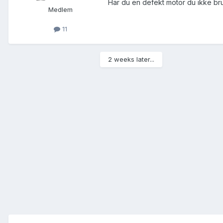
Har du en defekt motor du ikke br
Medlem
11
2 weeks later...