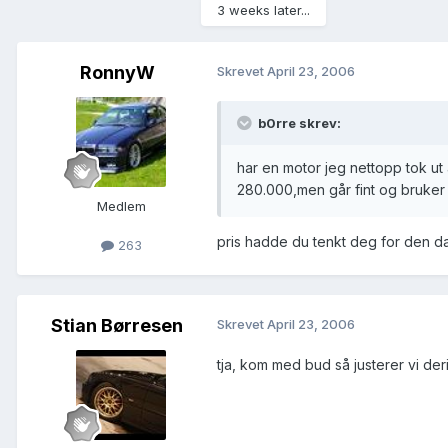
3 weeks later...
RonnyW
Skrevet
April 23, 2006
b0rre skrev:
har en motor jeg nettopp tok ut
280.000,men går fint og bruker 
Medlem
pris hadde du tenkt deg for den d
263
Stian Børresen
Skrevet
April 23, 2006
tja, kom med bud så justerer vi deri