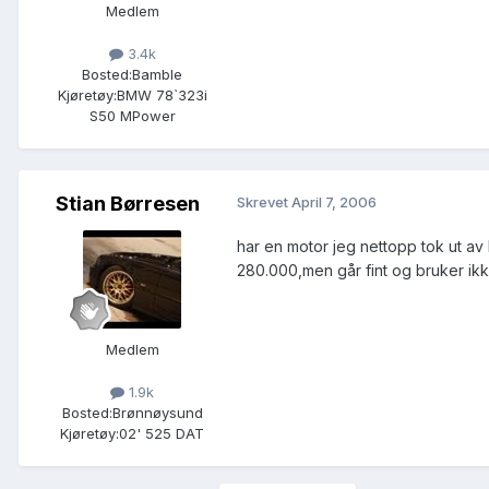
Medlem
3.4k
Bosted:
Bamble
Kjøretøy:
BMW 78`323i
S50 MPower
Stian Børresen
Skrevet
April 7, 2006
har en motor jeg nettopp tok ut av
280.000,men går fint og bruker ikk
Medlem
1.9k
Bosted:
Brønnøysund
Kjøretøy:
02' 525 DAT