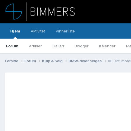
Hjem
Aktivitet
Vinnerliste
Forum
Artikler
Galleri
Blogger
Kalender
Me
Forside
Forum
Kjøp & Salg
BMW-deler selges
88 325 moto