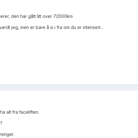
rer, den har gått litt over 72000km
rdt jeg, men er bare å si i fra om du er interisert...
a alt fra faceliften.
i?
renger.