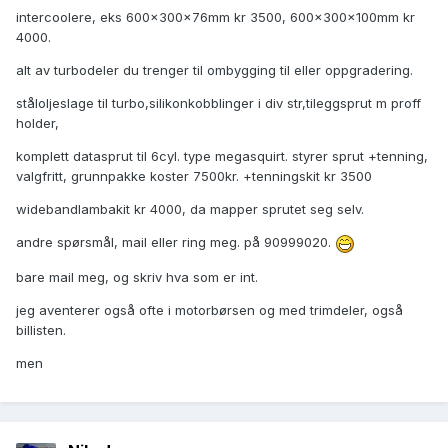
intercoolere, eks 600x300x76mm kr 3500, 600x300x100mm kr
4000.
alt av turbodeler du trenger til ombygging til eller oppgradering.
ståloljeslage til turbo,silikonkobblinger i div str,tileggsprut m proff
holder,
komplett datasprut til 6cyl. type megasquirt. styrer sprut +tenning,
valgfritt, grunnpakke koster 7500kr. +tenningskit kr 3500
widebandlambakit kr 4000, da mapper sprutet seg selv.
andre spørsmål, mail eller ring meg. på 90999020.
bare mail meg, og skriv hva som er int.
jeg aventerer også ofte i motorbørsen og med trimdeler, også
billisten.
men