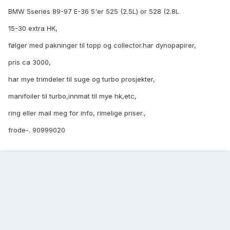
BMW 5series 89-97 E-36 5'er 525 (2.5L) or 528 (2.8L
15-30 extra HK,
følger med pakninger til topp og collector.har dynopapirer,
pris ca 3000,
har mye trimdeler til suge og turbo prosjekter,
manifoiler til turbo,innmat til mye hk,etc,
ring eller mail meg for info, rimelige priser.,
frode-. 90999020