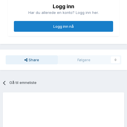
Logg inn
Har du allerede en konto? Logg inn her.
Logg inn nå
Share
Følgere
0
Gå til emneliste