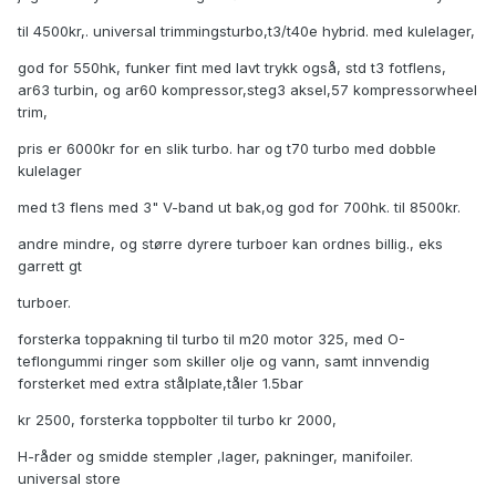
til 4500kr,. universal trimmingsturbo,t3/t40e hybrid. med kulelager,
god for 550hk, funker fint med lavt trykk også, std t3 fotflens,
ar63 turbin, og ar60 kompressor,steg3 aksel,57 kompressorwheel
trim,
pris er 6000kr for en slik turbo. har og t70 turbo med dobble
kulelager
med t3 flens med 3" V-band ut bak,og god for 700hk. til 8500kr.
andre mindre, og større dyrere turboer kan ordnes billig., eks
garrett gt
turboer.
forsterka toppakning til turbo til m20 motor 325, med O-
teflongummi ringer som skiller olje og vann, samt innvendig
forsterket med extra stålplate,tåler 1.5bar
kr 2500, forsterka toppbolter til turbo kr 2000,
H-råder og smidde stempler ,lager, pakninger, manifoiler.
universal store