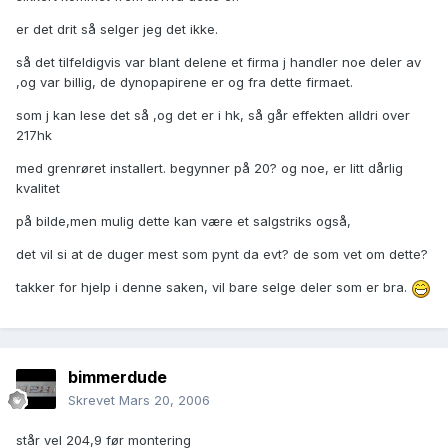
er det drit så selger jeg det ikke.
så det tilfeldigvis var blant delene et firma j handler noe deler av
,og var billig, de dynopapirene er og fra dette firmaet.
som j kan lese det så ,og det er i hk, så går effekten alldri over
217hk
med grenrøret installert. begynner på 20? og noe, er litt dårlig
kvalitet
på bilde,men mulig dette kan være et salgstriks også,
det vil si at de duger mest som pynt da evt? de som vet om dette?
takker for hjelp i denne saken, vil bare selge deler som er bra.
bimmerdude
Skrevet
Mars 20, 2006
står vel 204,9 før montering