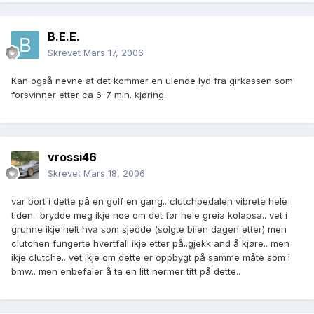
B.E.E.
Skrevet
Mars 17, 2006
Kan også nevne at det kommer en ulende lyd fra girkassen som
forsvinner etter ca 6-7 min. kjøring.
vrossi46
Skrevet
Mars 18, 2006
var bort i dette på en golf en gang.. clutchpedalen vibrete hele
tiden.. brydde meg ikje noe om det før hele greia kolapsa.. vet i
grunne ikje helt hva som sjedde (solgte bilen dagen etter) men
clutchen fungerte hvertfall ikje etter på..gjekk and å kjøre.. men
ikje clutche.. vet ikje om dette er oppbygt på samme måte som i
bmw.. men enbefaler å ta en litt nermer titt på dette..