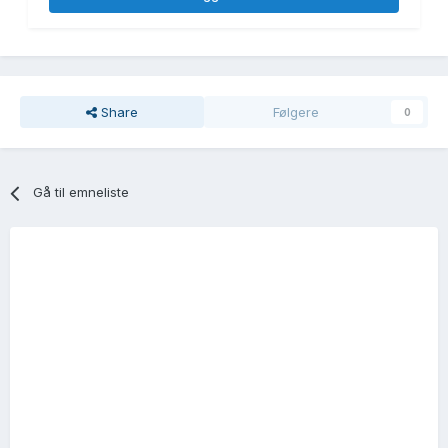
Share
Følgere
0
Gå til emneliste