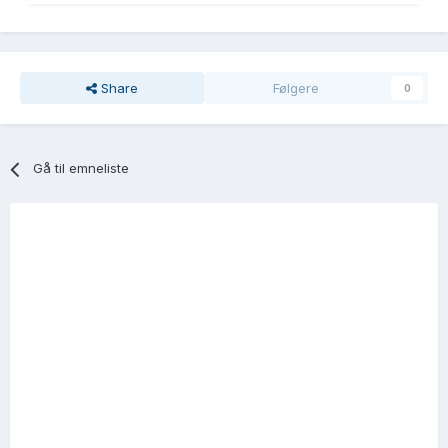
Share
Følgere
0
Gå til emneliste