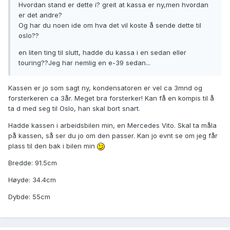
Hvordan stand er dette i? greit at kassa er ny,men hvordan
er det andre?
Og har du noen ide om hva det vil koste å sende dette til
oslo??
en liten ting til slutt, hadde du kassa i en sedan eller
touring??Jeg har nemlig en e-39 sedan...
Kassen er jo som sagt ny, kondensatoren er vel ca 3mnd og
forsterkeren ca 3år. Meget bra forsterker! Kan få en kompis til å
ta d med seg til Oslo, han skal bort snart.
Hadde kassen i arbeidsbilen min, en Mercedes Vito. Skal ta måla
på kassen, så ser du jo om den passer. Kan jo evnt se om jeg får
plass til den bak i bilen min
Bredde: 91.5cm
Høyde: 34.4cm
Dybde: 55cm