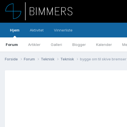
Hjem
Aktivitet
Vinnerliste
Forum
Artikler
Galleri
Blogger
Kalender
Me
Forside
Forum
Teknisk
Teknisk
bygge om til skive bremser