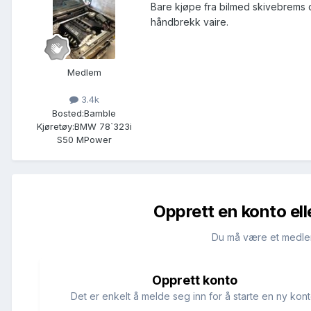
Bare kjøpe fra bilmed skivebrems
håndbrekk vaire.
Medlem
3.4k
Bosted:
Bamble
Kjøretøy:
BMW 78`323i
S50 MPower
Opprett en konto ell
Du må være et medle
Opprett konto
Det er enkelt å melde seg inn for å starte en ny kont