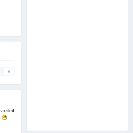
0
hva skal
.