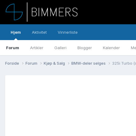
Hjem
Aktivitet
Vinnerliste
Forum
Artikler
Galleri
Blogger
Kalender
Me
Forside
Forum
Kjøp & Salg
BMW-deler selges
325i Turbo (