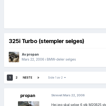
325i Turbo (stempler selges)
Av
propan
Mars 22, 2006
i
BMW-deler selges
1
2
NESTE
Side 1 av 2
propan
Skrevet
Mars 22, 2006
Hei,jeg skal selge 6 stk M20B25 st