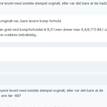
e levert med smidde stempel orginalt, eller var det bare at de had
originalt nei, bare lavere komp forhold.
n greit ned kompforholdet til 8,0:1 men dreier man 9,4/9,7:1(-88.) 
e svekkes betraktelig...
yere levert med smidde stempel orginalt, eller var det bare at de
 enn før -88?