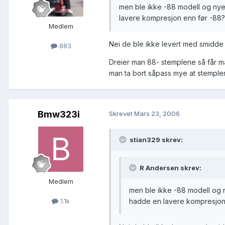
men ble ikke -88 modell og nyer
lavere kompresjon enn før -88?
Medlem
Nei de ble ikke levert med smidde 
883
Dreier man 88- stemplene så får ma
man ta bort såpass mye at stemplen
Bmw323i
Skrevet
Mars 23, 2006
stian329 skrev:
R Andersen skrev:
Medlem
men ble ikke -88 modell og n
hadde en lavere kompresjon
1.1k