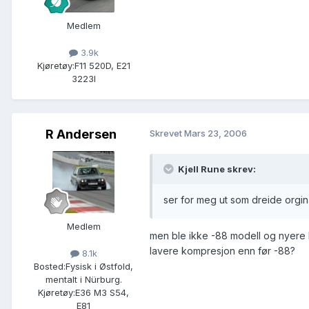
Medlem
3.9k
Kjøretøy:
F11 520D, E21
3223I
R Andersen
Skrevet
Mars 23, 2006
Kjell Rune skrev:
ser for meg ut som dreide orgin
Medlem
men ble ikke -88 modell og nyere l
lavere kompresjon enn før -88?
8.1k
Bosted:
Fysisk i Østfold,
mentalt i Nürburg.
Kjøretøy:
E36 M3 S54,
E81