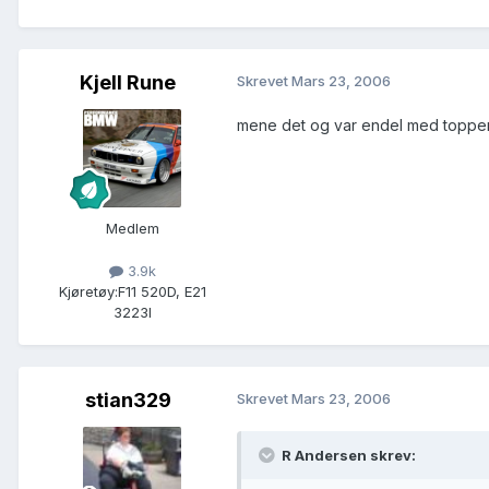
Kjell Rune
Skrevet
Mars 23, 2006
mene det og var endel med toppen 
Medlem
3.9k
Kjøretøy:
F11 520D, E21
3223I
stian329
Skrevet
Mars 23, 2006
R Andersen skrev: