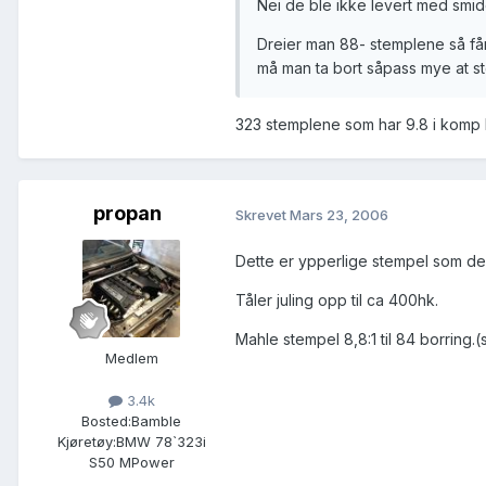
Nei de ble ikke levert med smid
Dreier man 88- stemplene så får
må man ta bort såpass mye at st
323 stemplene som har 9.8 i komp h
propan
Skrevet
Mars 23, 2006
Dette er ypperlige stempel som de f
Tåler juling opp til ca 400hk.
Mahle stempel 8,8:1 til 84 borring.
Medlem
3.4k
Bosted:
Bamble
Kjøretøy:
BMW 78`323i
S50 MPower