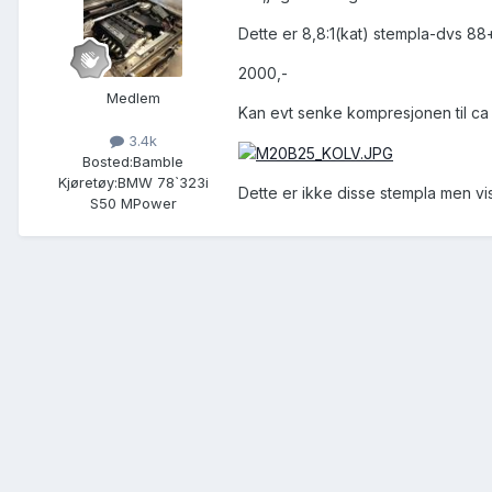
Dette er 8,8:1(kat) stempla-dvs 8
2000,-
Medlem
Kan evt senke kompresjonen til ca 8
3.4k
Bosted:
Bamble
Kjøretøy:
BMW 78`323i
Dette er ikke disse stempla men v
S50 MPower