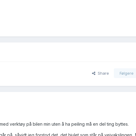
Share
Følgere
t med verktøy på bilen min uten å ha peiling må en del ting byttes.
år på, såvidt jeg forstod det, det hjulet som står på veivakslingen..