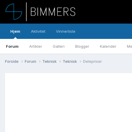
Hjem
Aktivitet
Vinnerliste
Forum
Artikler
Galleri
Blogger
Kalender
Me
Forside
Forum
Teknisk
Teknisk
Delepriser