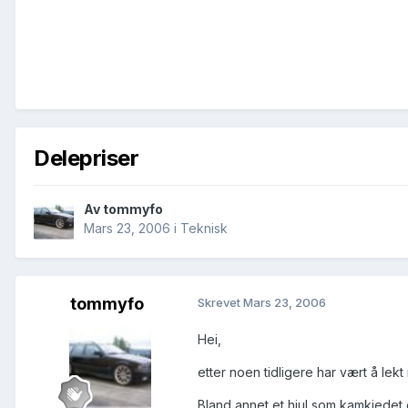
Delepriser
Av
tommyfo
Mars 23, 2006
i
Teknisk
tommyfo
Skrevet
Mars 23, 2006
Hei,
etter noen tidligere har vært å lek
Bland annet et hjul som kamkjedet g