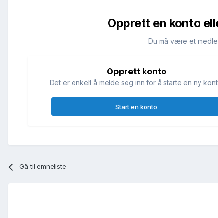
Opprett en konto ell
Du må være et medle
Opprett konto
Det er enkelt å melde seg inn for å starte en ny kont
Start en konto
Gå til emneliste