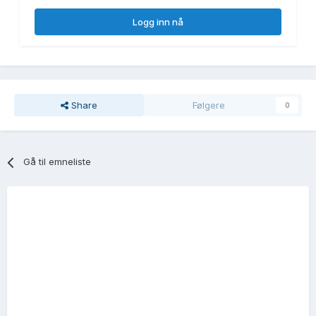
Logg inn nå
Share
Følgere
0
Gå til emneliste