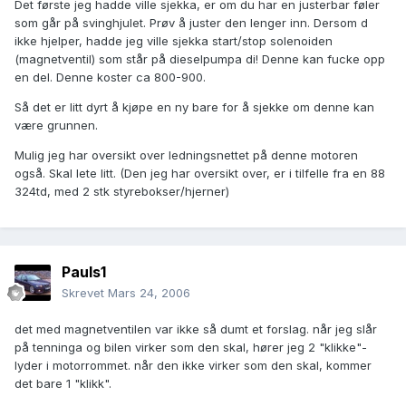
Det første jeg hadde ville sjekka, er om du har en justerbar føler
som går på svinghjulet. Prøv å juster den lenger inn. Dersom d
ikke hjelper, hadde jeg ville sjekka start/stop solenoiden
(magnetventil) som står på dieselpumpa di! Denne kan fucke opp
en del. Denne koster ca 800-900.
Så det er litt dyrt å kjøpe en ny bare for å sjekke om denne kan
være grunnen.
Mulig jeg har oversikt over ledningsnettet på denne motoren
også. Skal lete litt. (Den jeg har oversikt over, er i tilfelle fra en 88
324td, med 2 stk styrebokser/hjerner)
Pauls1
Skrevet
Mars 24, 2006
det med magnetventilen var ikke så dumt et forslag. når jeg slår
på tenninga og bilen virker som den skal, hører jeg 2 "klikke"-
lyder i motorrommet. når den ikke virker som den skal, kommer
det bare 1 "klikk".