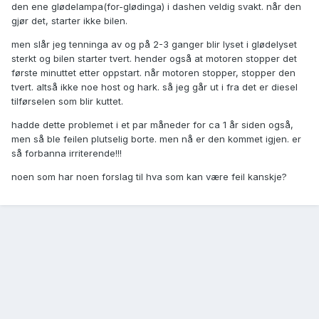
den ene glødelampa(for-glødinga) i dashen veldig svakt. når den
gjør det, starter ikke bilen.
men slår jeg tenninga av og på 2-3 ganger blir lyset i glødelyset
sterkt og bilen starter tvert. hender også at motoren stopper det
første minuttet etter oppstart. når motoren stopper, stopper den
tvert. altså ikke noe host og hark. så jeg går ut i fra det er diesel
tilførselen som blir kuttet.
hadde dette problemet i et par måneder for ca 1 år siden også,
men så ble feilen plutselig borte. men nå er den kommet igjen. er
så forbanna irriterende!!!
noen som har noen forslag til hva som kan være feil kanskje?