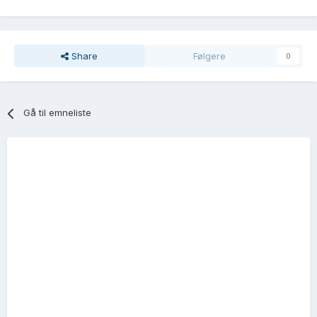
Share
Følgere
0
Gå til emneliste