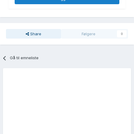
Share
Følgere
0
Gå til emneliste