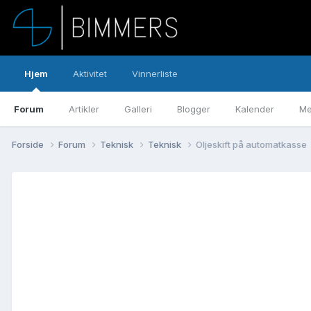
Hjem
Aktivitet
Vinnerliste
Forum
Artikler
Galleri
Blogger
Kalender
Me
Forside
Forum
Teknisk
Teknisk
Oljeskift på automatkasse