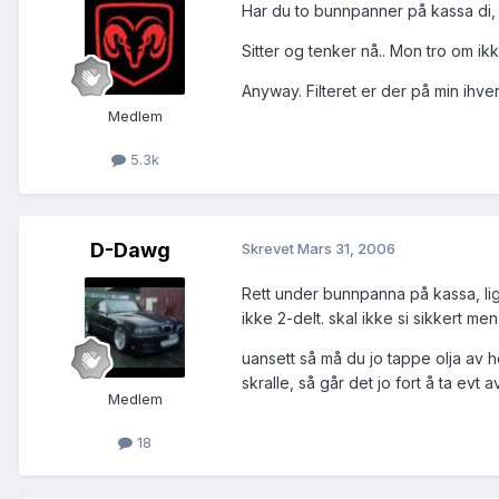
Har du to bunnpanner på kassa di, (e
Sitter og tenker nå.. Mon tro om i
Anyway. Filteret er der på min ihver
Medlem
5.3k
D-Dawg
Skrevet
Mars 31, 2006
Rett under bunnpanna på kassa, lig
ikke 2-delt. skal ikke si sikkert men.
uansett så må du jo tappe olja av 
skralle, så går det jo fort å ta evt 
Medlem
18