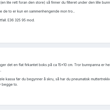
n lite rett foran den store) så finner du filteret under den lille bun
kke de to er kun en sammenhengende mon tro...
tfall. E36 325 95 mod.
ger det en flat firkantet boks på ca 15x10 cm. Tror bunnpanna er he
.
hele kassa før du begynner å skru, så har du pneumatisk muttertrekke
av begge to.