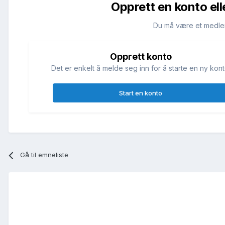
Opprett en konto ell
Du må være et medle
Opprett konto
Det er enkelt å melde seg inn for å starte en ny kont
Start en konto
Gå til emneliste