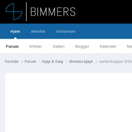
Hjem
Aktivitet
Vinnerliste
Forum
Artikler
Galleri
Blogger
Kalender
Me
Forside
Forum
Kjøp & Salg
Ønskes kjøpt
senterkopper til B