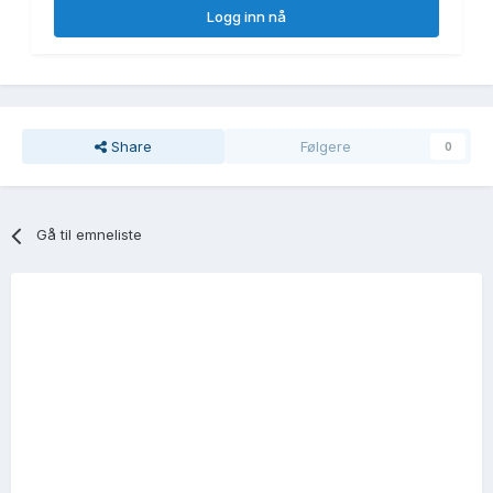
Logg inn nå
Share
Følgere
0
Gå til emneliste