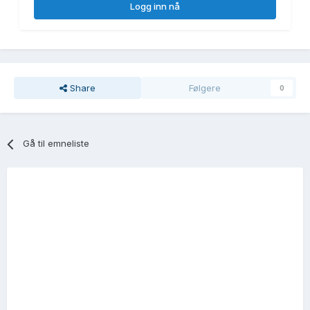
Logg inn nå
Share
Følgere
0
Gå til emneliste