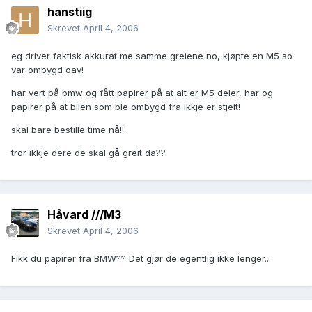
hanstiig
Skrevet
April 4, 2006
eg driver faktisk akkurat me samme greiene no, kjøpte en M5 so
var ombygd oav!
har vert på bmw og fått papirer på at alt er M5 deler, har og
papirer på at bilen som ble ombygd fra ikkje er stjelt!
skal bare bestille time nå!!
tror ikkje dere de skal gå greit da??
Håvard ///M3
Skrevet
April 4, 2006
Fikk du papirer fra BMW?? Det gjør de egentlig ikke lenger..