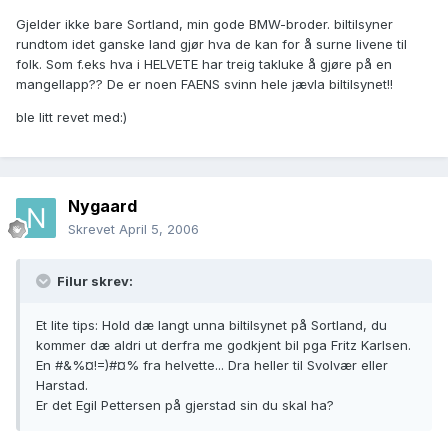
Gjelder ikke bare Sortland, min gode BMW-broder. biltilsyner
rundtom idet ganske land gjør hva de kan for å surne livene til
folk. Som f.eks hva i HELVETE har treig takluke å gjøre på en
mangellapp?? De er noen FAENS svinn hele jævla biltilsynet!!
ble litt revet med:)
Nygaard
Skrevet
April 5, 2006
Filur skrev:
Et lite tips: Hold dæ langt unna biltilsynet på Sortland, du
kommer dæ aldri ut derfra me godkjent bil pga Fritz Karlsen.
En #&%¤!=)#¤% fra helvette... Dra heller til Svolvær eller
Harstad.
Er det Egil Pettersen på gjerstad sin du skal ha?