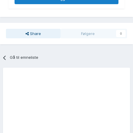
Share
Følgere
0
Gå til emneliste