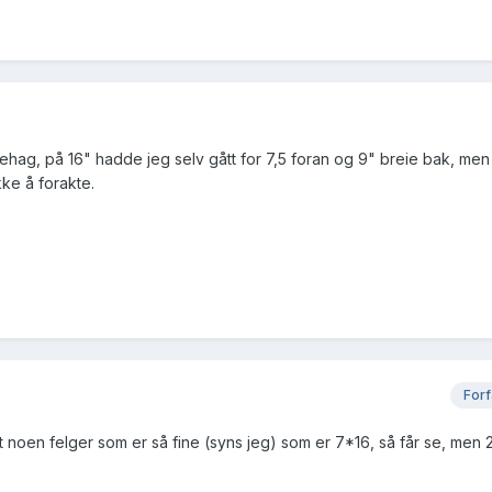
behag, på 16" hadde jeg selv gått for 7,5 foran og 9" breie bak, me
kke å forakte.
Forf
t noen felger som er så fine (syns jeg) som er 7*16, så får se, men 