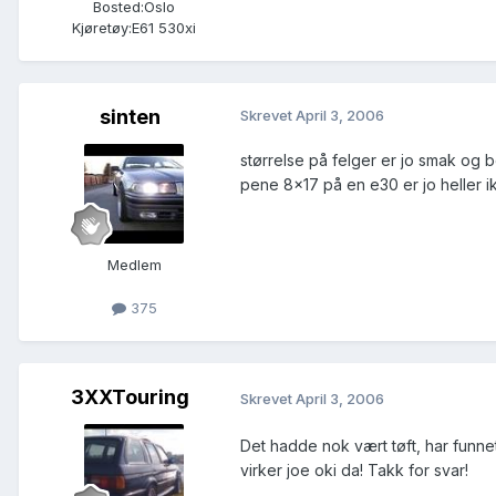
Bosted:
Oslo
Kjøretøy:
E61 530xi
sinten
Skrevet
April 3, 2006
størrelse på felger er jo smak og 
pene 8x17 på en e30 er jo heller i
Medlem
375
3XXTouring
Skrevet
April 3, 2006
Det hadde nok vært tøft, har funne
virker joe oki da! Takk for svar!