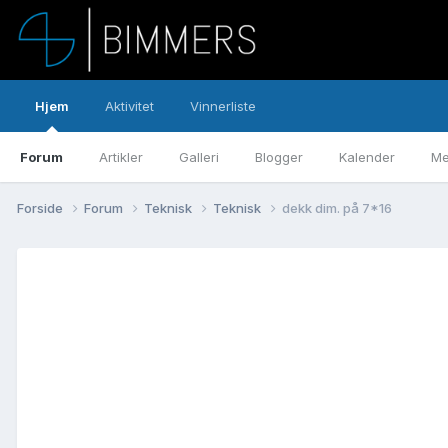
Hjem
Aktivitet
Vinnerliste
Forum
Artikler
Galleri
Blogger
Kalender
Me
Forside
Forum
Teknisk
Teknisk
dekk dim. på 7*16