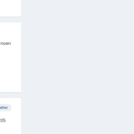
n noen
atter
205