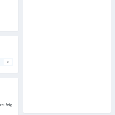
0
ei felg.