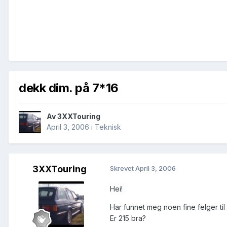
dekk dim. på 7*16
Av
3XXTouring
April 3, 2006
i
Teknisk
3XXTouring
Skrevet
April 3, 2006
Hei!
Har funnet meg noen fine felger til
Er 215 bra?