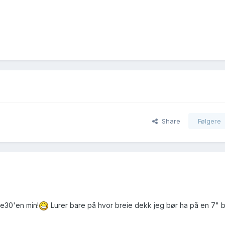
Share
Følgere
 e30'en min!
Lurer bare på hvor breie dekk jeg bør ha på en 7" br