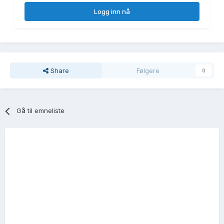
Logg inn nå
Share
Følgere
0
Gå til emneliste