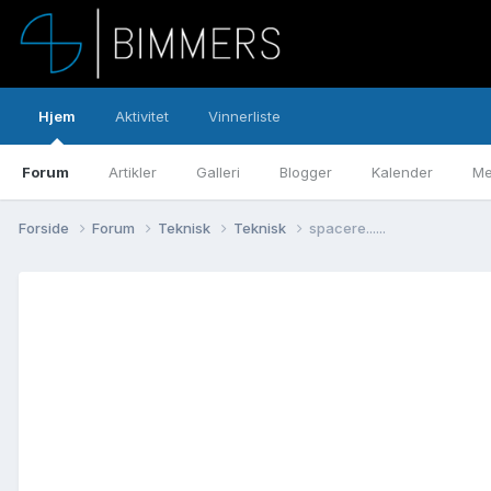
Hjem
Aktivitet
Vinnerliste
Forum
Artikler
Galleri
Blogger
Kalender
Me
Forside
Forum
Teknisk
Teknisk
spacere......