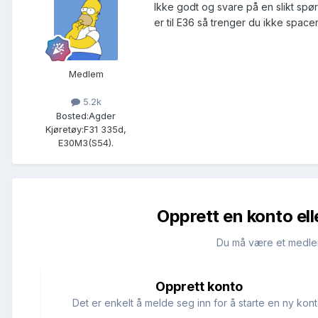
Ikke godt og svare på en slikt spør
er til E36 så trenger du ikke spacer
Medlem
5.2k
Bosted:
Agder
Kjøretøy:
F31 335d,
E30M3(S54).
Opprett en konto ell
Du må være et medle
Opprett konto
Det er enkelt å melde seg inn for å starte en ny kont