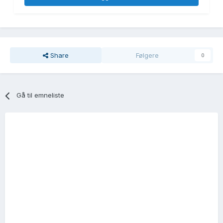
Share
Følgere
0
Gå til emneliste