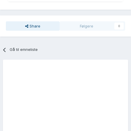
Share
Følgere
0
Gå til emneliste