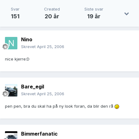
Svar
Created
Siste svar
151
20 år
19 år
Nino
Skrevet
April 25, 2006
nice kjerre:D
Bare_egil
Skrevet
April 25, 2006
pen pen, bra du skal ha på ny look foran, da blir den rå
Bimmerfanatic