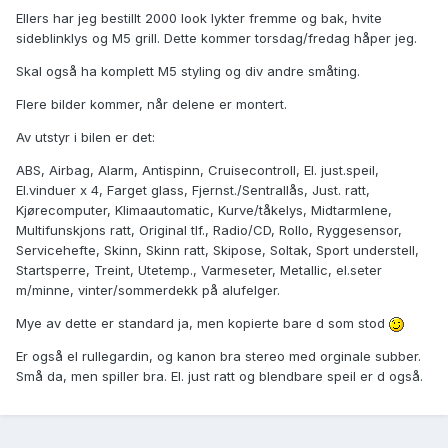
Ellers har jeg bestillt 2000 look lykter fremme og bak, hvite
sideblinklys og M5 grill. Dette kommer torsdag/fredag håper jeg.
Skal også ha komplett M5 styling og div andre småting.
Flere bilder kommer, når delene er montert.
Av utstyr i bilen er det:
ABS, Airbag, Alarm, Antispinn, Cruisecontroll, El. just.speil,
El.vinduer x 4, Farget glass, Fjernst./Sentrallås, Just. ratt,
Kjørecomputer, Klimaautomatic, Kurve/tåkelys, Midtarmlene,
Multifunskjons ratt, Original tlf., Radio/CD, Rollo, Ryggesensor,
Servicehefte, Skinn, Skinn ratt, Skipose, Soltak, Sport understell,
Startsperre, Treint, Utetemp., Varmeseter, Metallic, el.seter
m/minne, vinter/sommerdekk på alufelger.
Mye av dette er standard ja, men kopierte bare d som stod
Er også el rullegardin, og kanon bra stereo med orginale subber.
Små da, men spiller bra. El. just ratt og blendbare speil er d også.