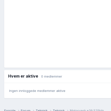
Hvem er aktive
0 medlemmer
Ingen innloggede medlemmer aktive
Forside
Forum
Teknisk
Teknisk
Motorvask e39 525tds