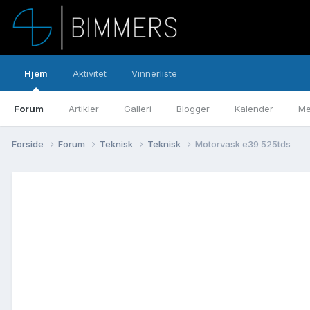
Hjem
Aktivitet
Vinnerliste
Forum
Artikler
Galleri
Blogger
Kalender
Me
Forside
Forum
Teknisk
Teknisk
Motorvask e39 525tds