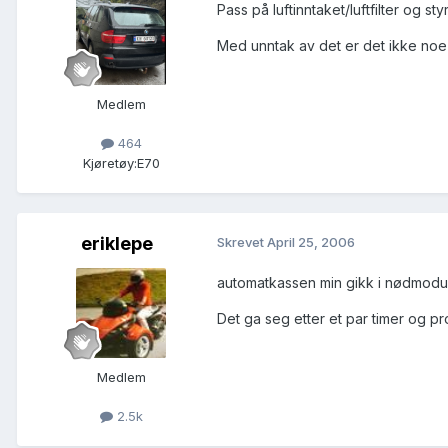
Pass på luftinntaket/luftfilter og st
Med unntak av det er det ikke noe
Medlem
464
Kjøretøy:
E70
eriklepe
Skrevet
April 25, 2006
automatkassen min gikk i nødmodus
Det ga seg etter et par timer og p
Medlem
2.5k