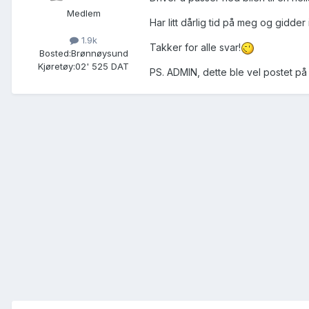
Medlem
Har litt dårlig tid på meg og gidde
1.9k
Takker for alle svar!
Bosted:
Brønnøysund
Kjøretøy:
02' 525 DAT
PS. ADMIN, dette ble vel postet på f