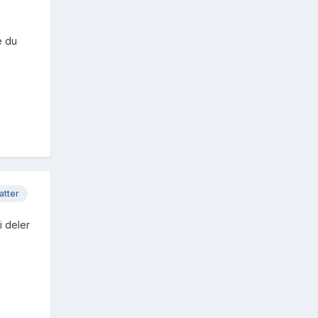
e du
atter
i deler