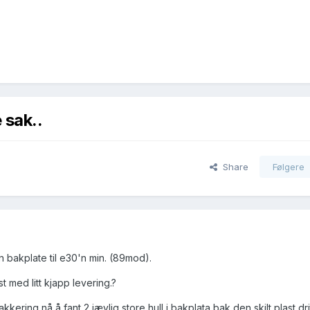
 sak..
Share
Følgere
en bakplate til e30'n min. (89mod).
st med litt kjapp levering.?
akkering nå å fant 2 jævlig store hull i bakplata bak den skilt plast dri