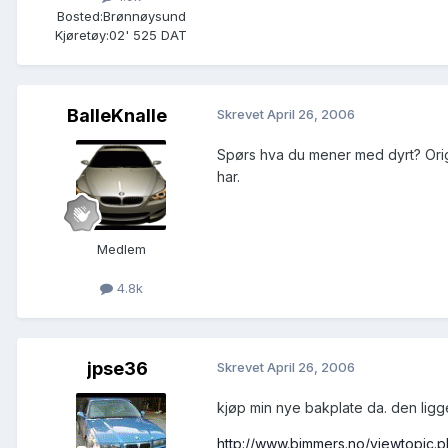
Bosted:
Brønnøysund
Kjøretøy:
02' 525 DAT
BalleKnalle
Skrevet
April 26, 2006
Spørs hva du mener med dyrt? Origi
har.
Medlem
4.8k
jpse36
Skrevet
April 26, 2006
kjøp min nye bakplate da. den ligg
http://www.bimmers.no/viewtopic.