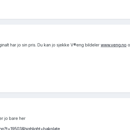
nalt har jo sin pris. Du kan jo sjekke V®eng bildeler
www.veng.no
o
er jo bare her
php?t=19503&highlight=bakplate