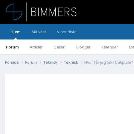
Hjem
Aktivitet
Vinnerliste
Forum
Artikler
Galleri
Blogger
Kalender
Me
Forside
Forum
Teknisk
Teknisk
Hvor får jeg tak i bakplate? 