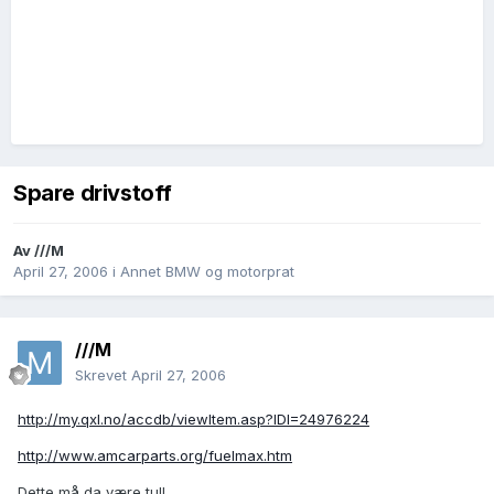
Spare drivstoff
Av
///M
April 27, 2006
i
Annet BMW og motorprat
///M
Skrevet
April 27, 2006
http://my.qxl.no/accdb/viewItem.asp?IDI=24976224
http://www.amcarparts.org/fuelmax.htm
Dette må da være tull.