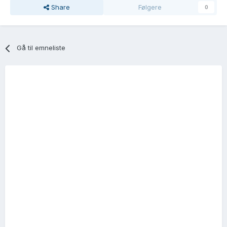
Share
Følgere
0
Gå til emneliste