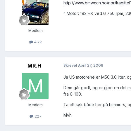
http://www.bmwccn.no/nor/kapittel
" Motor: 192 HK ved 6 750 rpm, 2
Medlem
4.7k
MR.H
Skrevet
April 27, 2006
Ja US motorene er M50 3.0 liter, o
Dem går godt, og er gjort en del m
fra 0-100.
Ta ett søk både her på bimmers, og
Medlem
Mvh
227