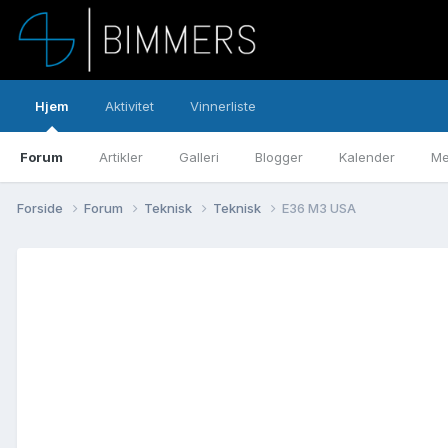
Hjem
Aktivitet
Vinnerliste
Forum
Artikler
Galleri
Blogger
Kalender
Me
Forside
Forum
Teknisk
Teknisk
E36 M3 USA