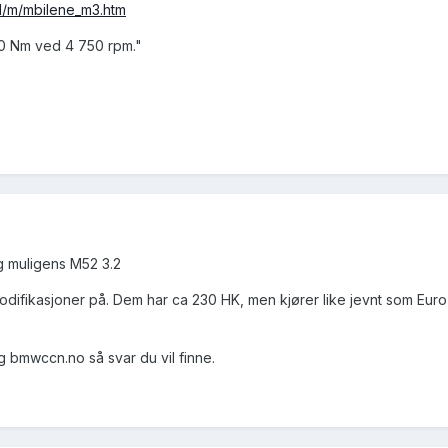
1/m/mbilene_m3.htm
30 Nm ved 4 750 rpm."
g muligens M52 3.2
odifikasjoner på. Dem har ca 230 HK, men kjører like jevnt som Euro
 bmwccn.no så svar du vil finne.