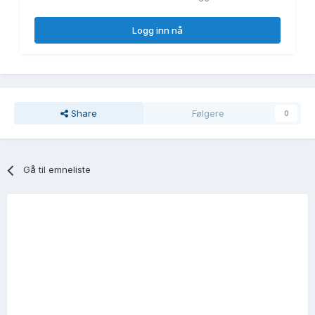
Logg inn nå
Share
Følgere
0
Gå til emneliste