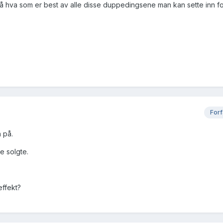
t på hva som er best av alle disse duppedingsene man kan sette inn fo
Forf
n på.
e solgte.
effekt?