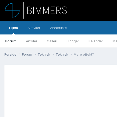
Hjem
Aktivitet
Vinnerliste
Forum
Artikler
Galleri
Blogger
Kalender
Me
Forside
Forum
Teknisk
Teknisk
Mere effekt?