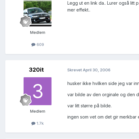
Legg ut en link da.. Lurer også lit
mer effekt..
Medlem
609
320it
Skrevet
April 30, 2006
husker ikke hvilken side jeg var in
var bilde av den orginale og den d
var litt større på bilde.
Medlem
ingen som vet om det gir merkbar 
1.7k