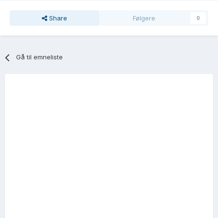
Share
Følgere
0
Gå til emneliste