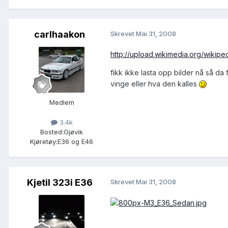
carlhaakon
Skrevet
Mai 31, 2008
http://upload.wikimedia.org/wikiped
fikk ikke lasta opp bilder nå så da 
vinge eller hva den kalles
Medlem
3.4k
Bosted:
Gjøvik
Kjøretøy:
E36 og E46
Kjetil 323i E36
Skrevet
Mai 31, 2008