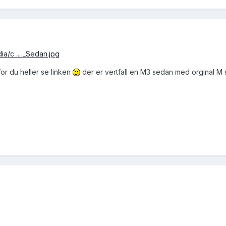
ia/c ... _Sedan.jpg
for du heller se linken
der er vertfall en M3 sedan med orginal M 