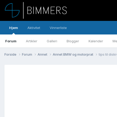
Hjem
Aktivitet
Vinnerliste
Forum
Artikler
Galleri
Blogger
Kalender
Me
Forside
Forum
Annet
Annet BMW og motorprat
tips til di