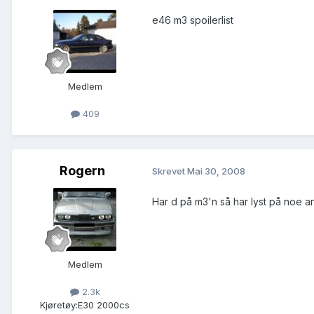
e46 m3 spoilerlist
Medlem
409
Rogern
Skrevet
Mai 30, 2008
Har d på m3'n så har lyst på noe 
Medlem
2.3k
Kjøretøy:
E30 2000cs