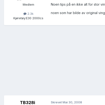
Noen tips på en ikke alt for stor vi
Medlem
noen som har bilde av original ving
2.3k
Kjøretøy:
E30 2000cs
TB328i
Skrevet
Mai 30, 2008