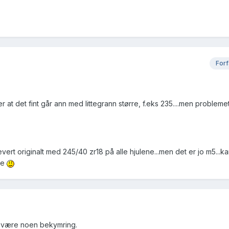
Forf
er at det fint går ann med littegrann større, f.eks 235....men problemet
evert originalt med 245/40 zr18 på alle hjulene...men det er jo m5...k
ke
l være noen bekymring.