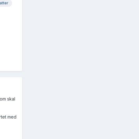
atter
som skal
rtet med