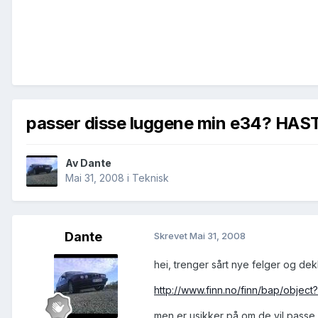
passer disse luggene min e34? HAS
Av
Dante
Mai 31, 2008
i
Teknisk
Dante
Skrevet
Mai 31, 2008
hei, trenger sårt nye felger og dek
http://www.finn.no/finn/bap/object?f
men er usikker på om de vil passe