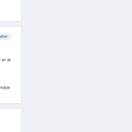
atter
 er at
anskje