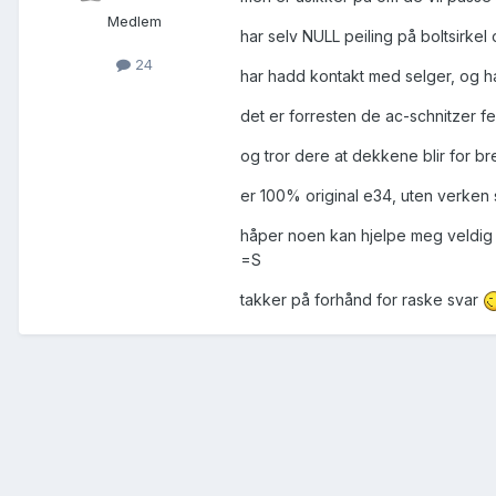
Medlem
har selv NULL peiling på boltsirke
24
har hadd kontakt med selger, og har
det er forresten de ac-schnitzer fe
og tror dere at dekkene blir for br
er 100% original e34, uten verken s
håper noen kan hjelpe meg veldig kj
=S
takker på forhånd for raske svar