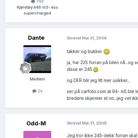
795
Kjøretøy:
e46 m3- ess
supercharged
Dante
Skrevet
Mai 31, 2008
takker og bukker
ja, har 225 forran på bilen nå...og s
disse er 245
Medlem
og DER blir jeg litt mer usikker...
24
ser på carfolio.com at 94- m5 ble l
bredere skjermer el no...jeg vet ik
Odd-M
Skrevet
Mai 31, 2008
Jeg tror ikke 245-dekk forran ska