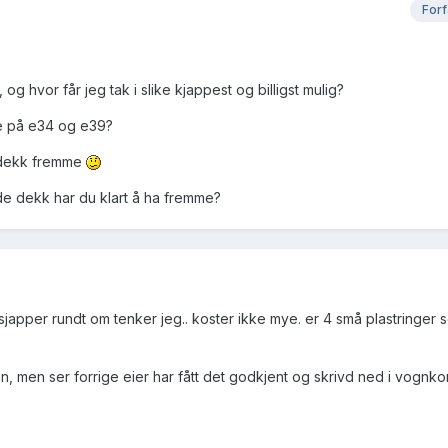
Forf
 og hvor får jeg tak i slike kjappest og billigst mulig?
ene på e34 og e39?
e dekk fremme
de dekk har du klart å ha fremme?
japper rundt om tenker jeg.. koster ikke mye. er 4 små plastringer 
n, men ser forrige eier har fått det godkjent og skrivd ned i vognko