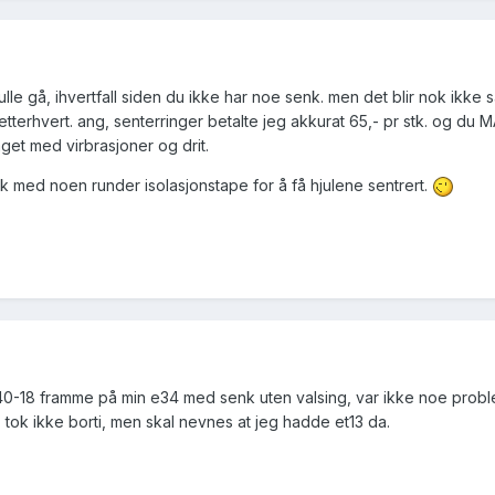
lle gå, ihvertfall siden du ikke har noe senk. men det blir nok ikke 
35 etterhvert. ang, senterringer betalte jeg akkurat 65,- pr stk. og du 
laget med virbrasjoner og drit.
k med noen runder isolasjonstape for å få hjulene sentrert.
/40-18 framme på min e34 med senk uten valsing, var ikke noe probl
. tok ikke borti, men skal nevnes at jeg hadde et13 da.