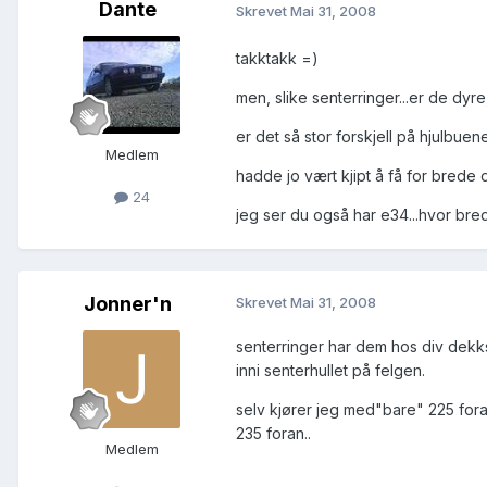
Dante
Skrevet
Mai 31, 2008
takktakk =)
men, slike senterringer...er de dyre,
er det så stor forskjell på hjulbu
Medlem
hadde jo vært kjipt å få for bred
24
jeg ser du også har e34...hvor bre
Jonner'n
Skrevet
Mai 31, 2008
senterringer har dem hos div dekks
inni senterhullet på felgen.
selv kjører jeg med"bare" 225 fora
235 foran..
Medlem