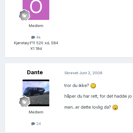
Medlem
4k
Kjøretøy:
F11 520 xd, E84
X1 18d
Dante
Skrevet
Juni 2, 2008
tror du ikke?
håper du har rett, for det hadde j
men...er dette lovlig da?
Medlem
24