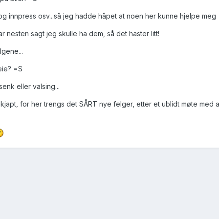
l og innpress osv...så jeg hadde håpet at noen her kunne hjelpe meg
 nesten sagt jeg skulle ha dem, så det haster litt!
lgene...
eie? =S
enk eller valsing...
apt, for her trengs det SÅRT nye felger, etter et ublidt møte med as