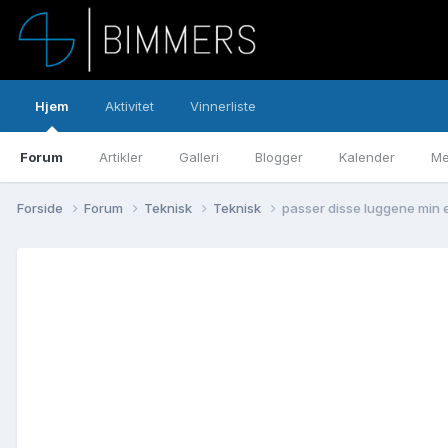
Hjem
Aktivitet
Vinnerliste
Forum
Artikler
Galleri
Blogger
Kalender
Me
Forside
Forum
Teknisk
Teknisk
passer disse luggene min