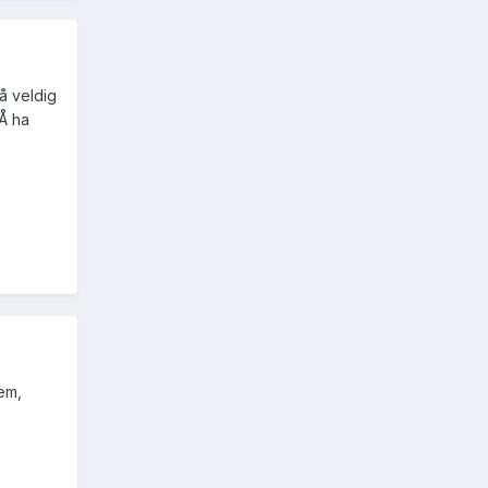
så veldig
MÅ ha
em,