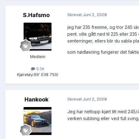
S.Hafsmo
Skrevet
Juni 2, 2008
jeg har 235 fremme, og tror 245 sku
pent. ville gått ned til 225 eller 2
senterringer, ellers blir du sabla p
som nødløsning fungerer det faktis
Medlem
9.5k
Kjøretøy:
99' E38 750i
Hankook
Skrevet
Juni 2, 2008
Jeg har nettopp kjørt litt med 245
verken subbing eller ved full sving