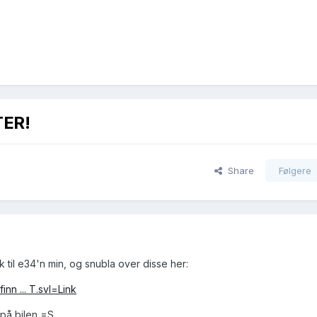
TER!
Share
Følgere
k til e34'n min, og snubla over disse her:
inn ... T.svl=Link
 på bilen =S