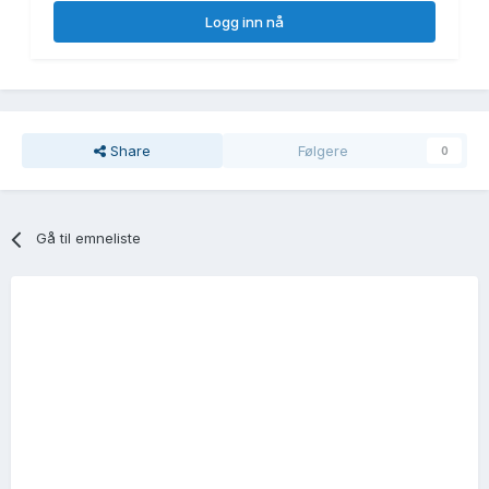
Logg inn nå
Share
Følgere
0
Gå til emneliste