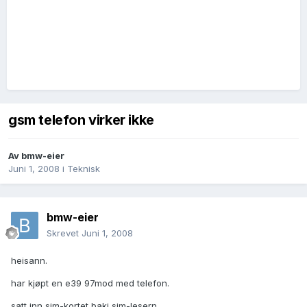
gsm telefon virker ikke
Av
bmw-eier
Juni 1, 2008
i
Teknisk
bmw-eier
Skrevet
Juni 1, 2008
heisann.
har kjøpt en e39 97mod med telefon.
satt inn sim-kortet baki sim-lesern.