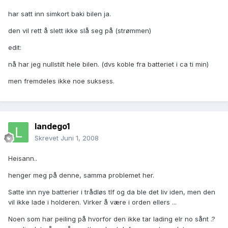
har satt inn simkort baki bilen ja.
den vil rett å slett ikke slå seg på (strømmen)
edit:
nå har jeg nullstilt hele bilen. (dvs koble fra batteriet i ca ti min)
men fremdeles ikke noe suksess.
landego1
Skrevet
Juni 1, 2008
Heisann..
henger meg på denne, samma problemet her.
Satte inn nye batterier i trådløs tlf og da ble det liv iden, men den
vil ikke lade i holderen. Virker å være i orden ellers ...
Noen som har peiling på hvorfor den ikke tar lading elr no sånt .?