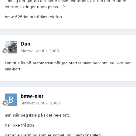
- mulig det går an å resette selve telefonen, evt om det er noen
interne sikringer noen plass.... ?
bmw 525dat m trådløs telefon
Dan
Skrevet
Juni 1, 2008
Min tlf slås på automatisk når jeg starter bilen selv om jeg ikke har
sim-kort i.
bmw-eier
Skrevet
Juni 2, 2008
min slår seg ikke på i det hele tatt.
har ikke trådløs.
det er en ledning som er koblet inn i midtkonsollen.